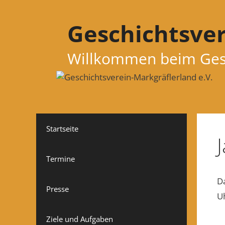
Zum
Inhalt
Geschichtsver
springen
Willkommen beim Gesc
Startseite
Termine
D
Presse
U
Ziele und Aufgaben