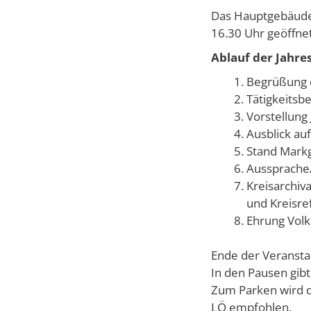
Das Hauptgebäude 
16.30 Uhr geöffnet
Ablauf der Jahre
Begrüßung 
Tätigkeitsb
Vorstellung
Ausblick au
Stand Mark
Aussprache
Kreisarchiva
und Kreisr
Ehrung Volk
Ende der Veranstal
In den Pausen gibt
Zum Parken wird d
LÖ empfohlen.