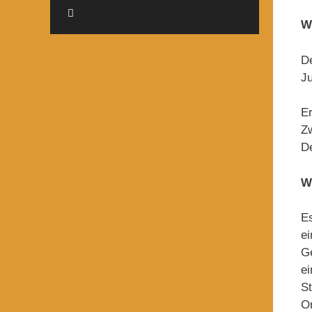
W
De
Ju
Er
Zw
De
W
Es
ei
Ge
e
St
Or