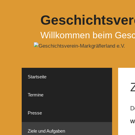
Zum
Inhalt
Geschichtsvere
springen
Willkommen beim Gesch
Startseite
Termine
D
Presse
W
Ziele und Aufgaben