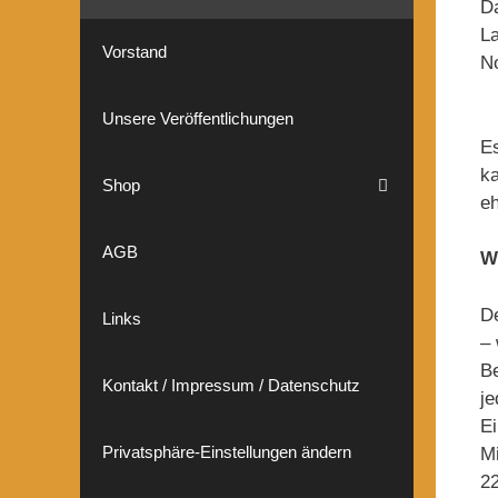
Da
L
Vorstand
N
Unsere Veröffentlichungen
Es
ka
Shop
eh
AGB
W
De
Links
– 
Be
Kontakt / Impressum / Datenschutz
je
Ei
Privatsphäre-Einstellungen ändern
Mi
22