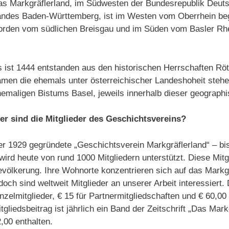
s Markgräflerland, im Südwesten der Bundesrepublik Deuts
andes Baden-Württemberg, ist im Westen vom Oberrhein be
orden vom südlichen Breisgau und im Süden vom Basler Rhe
 ist 1444 entstanden aus den historischen Herrschaften Rö
men die ehemals unter österreichischer Landeshoheit steh
emaligen Bistums Basel, jeweils innerhalb dieser geograph
er sind die Mitglieder des Geschichtsvereins?
r 1929 gegründete „Geschichtsverein Markgräflerland“ – bi
wird heute von rund 1000 Mitgliedern unterstützt. Diese Mi
völkerung. Ihre Wohnorte konzentrieren sich auf das Markg
doch sind weltweit Mitglieder an unserer Arbeit interessiert. 
nzelmitglieder, € 15 für Partnermitgliedschaften und € 60,00 
tgliedsbeitrag ist jährlich ein Band der Zeitschrift „Das Ma
,00 enthalten.