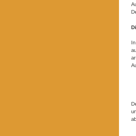
Au
De
D
In
au
ar
Au
De
un
ab