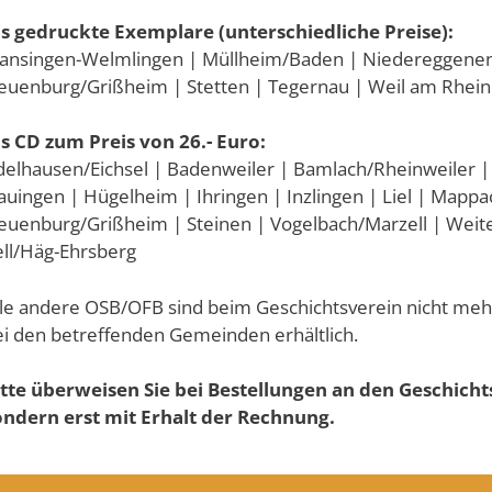
ls gedruckte Exemplare (unterschiedliche Preise):
lansingen-Welmlingen | Müllheim/Baden | Niedereggene
euenburg/Grißheim | Stetten | Tegernau | Weil am Rhein
ls CD zum Preis von 26.- Euro:
delhausen/Eichsel | Badenweiler | Bamlach/Rheinweiler |
auingen | Hügelheim | Ihringen | Inzlingen | Liel | Ma
euenburg/Grißheim | Steinen | Vogelbach/Marzell | Weit
ell/Häg-Ehrsberg
lle andere OSB/OFB sind beim Geschichtsverein nicht mehr
ei den betreffenden Gemeinden erhältlich.
itte überweisen Sie bei Bestellungen an den Geschich
ondern erst mit Erhalt der Rechnung.