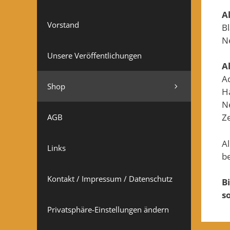
A
Vorstand
B
N
Unsere Veröffentlichungen
A
A
Shop
H
N
Z
AGB
A
Links
b
Kontakt / Impressum / Datenschutz
B
s
Privatsphäre-Einstellungen ändern