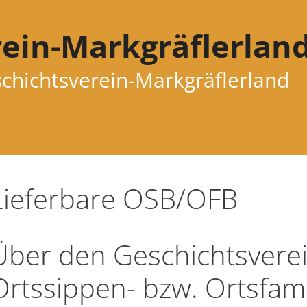
ein-Markgräflerland
hichtsverein-Markgräflerland
Lieferbare OSB/OFB
Über den Geschichtsvere
Ortssippen- bzw. Ortsfam