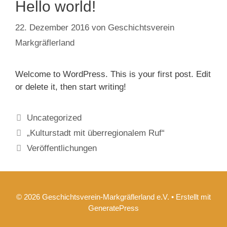
Hello world!
22. Dezember 2016
von
Geschichtsverein
Markgräflerland
Welcome to WordPress. This is your first post. Edit
or delete it, then start writing!
Kategorien
Uncategorized
„Kulturstadt mit überregionalem Ruf“
Veröffentlichungen
© 2026 Geschichtsverein-Markgräflerland e.V.
• Erstellt mit
GeneratePress