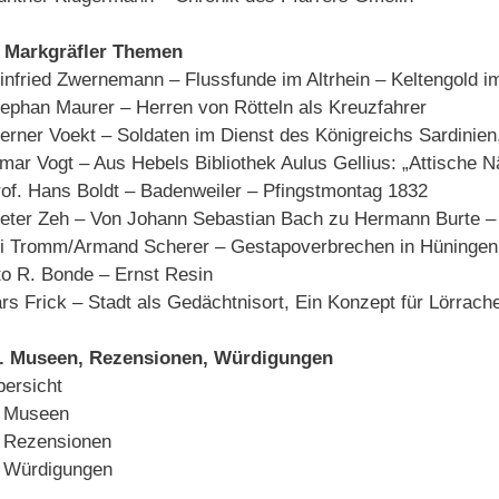
I. Markgräfler Themen
nfried Zwernemann – Flussfunde im Altrhein – Keltengold i
ephan Maurer – Herren von Rötteln als Kreuzfahrer
rner Voekt – Soldaten im Dienst des Königreichs Sardinien, 
mar Vogt – Aus Hebels Bibliothek Aulus Gellius: „Attische N
of. Hans Boldt – Badenweiler – Pfingstmontag 1832
eter Zeh – Von Johann Sebastian Bach zu Hermann Burte – 
li Tromm/Armand Scherer – Gestapoverbrechen in Hüningen 
o R. Bonde – Ernst Resin
rs Frick – Stadt als Gedächtnisort, Ein Konzept für Lörrach
II. Museen, Rezensionen, Würdigungen
ersicht
. Museen
. Rezensionen
. Würdigungen