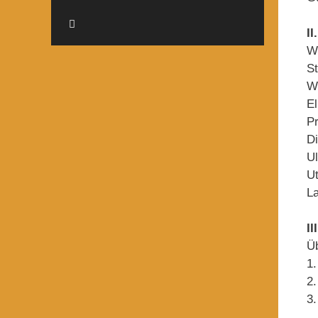
I
Wi
St
We
El
Pr
Di
U
Ut
La
I
Üb
1
2
3