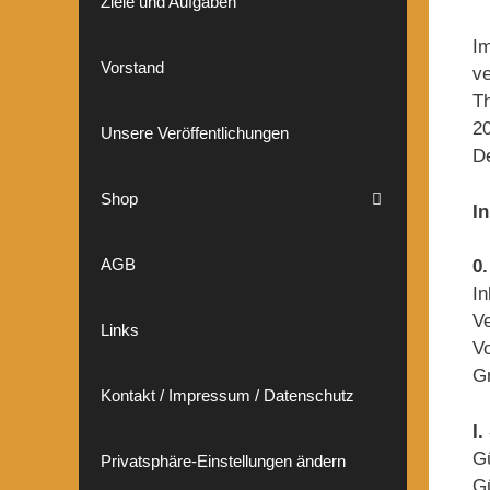
Ziele und Aufgaben
Im
Vorstand
ve
Th
2
Unsere Veröffentlichungen
De
Shop
I
AGB
0
In
Ve
Links
Vo
G
Kontakt / Impressum / Datenschutz
I
G
Privatsphäre-Einstellungen ändern
G