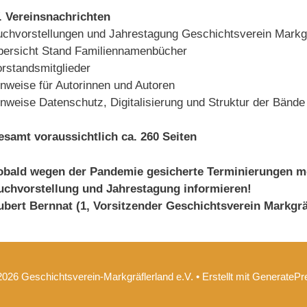
V. Vereinsnachrichten
chvorstellungen und Jahrestagung Geschichtsverein Markgr
bersicht Stand Familiennamenbücher
rstandsmitglieder
nweise für Autorinnen und Autoren
nweise Datenschutz, Digitalisierung und Struktur der Bände
esamt voraussichtlich ca. 260 Seiten
obald wegen der Pandemie gesicherte Terminierungen mö
uchvorstellung und Jahrestagung informieren!
ubert Bernnat (1, Vorsitzender Geschichtsverein Markgrä
2026 Geschichtsverein-Markgräflerland e.V.
• Erstellt mit
GeneratePr