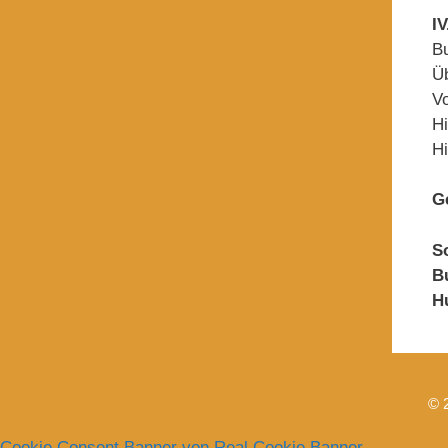
I
Bu
Ü
Vo
Hi
Hi
G
S
B
H
© 
Cookie Consent Banner von Real Cookie Banner