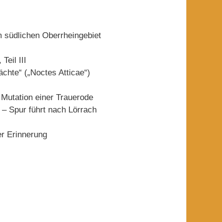
m südlichen Oberrheingebiet
Teil III
ächte“ („Noctes Atticae“)
Mutation einer Trauerode
– Spur führt nach Lörrach
er Erinnerung