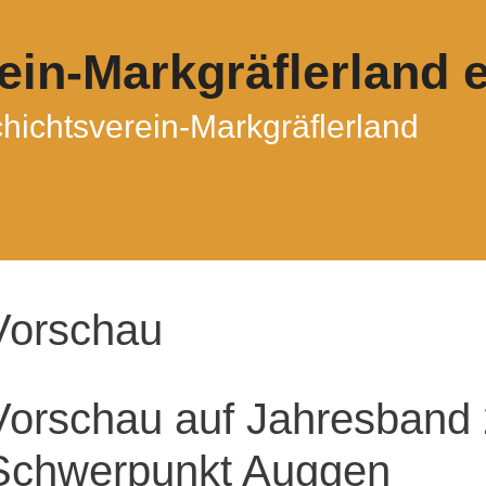
in-Markgräflerland e
ichtsverein-Markgräflerland
Vorschau
Vorschau auf Jahresband
Schwerpunkt Auggen